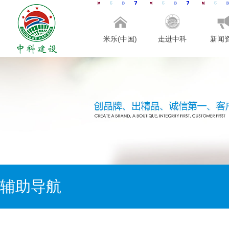
米乐(中国)
走进中科
新闻
辅助导航