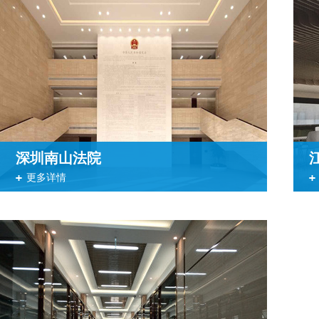
深圳南山法院
更多详情