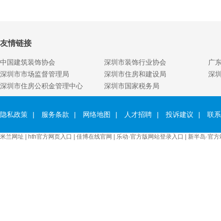
友情链接
中国建筑装饰协会
深圳市装饰行业协会
广
深圳市市场监督管理局
深圳市住房和建设局
深
深圳市住房公积金管理中心
深圳市国家税务局
隐私政策
|
服务条款
|
网络地图
|
人才招聘
|
投诉建议
|
联系
米兰网址
|
hth官方网页入口
|
佳博在线官网
|
乐动·官方版网站登录入口
|
新半岛·官