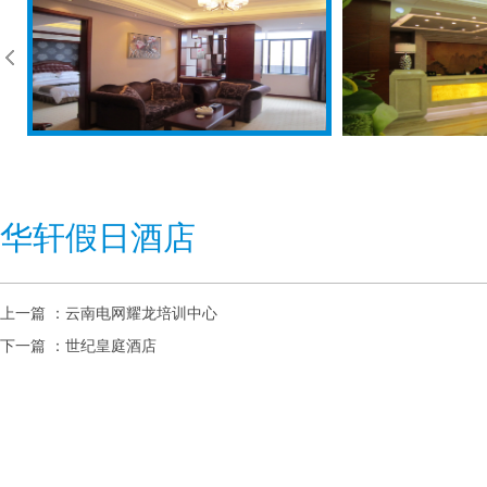
华轩假日酒店
上一篇 ：
云南电网耀龙培训中心
下一篇 ：
世纪皇庭酒店